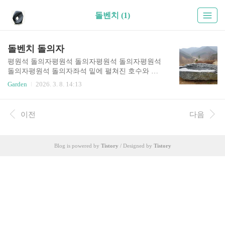
돌벤치 (1)
돌벤치 돌의자
평원석 돌의자평원석 돌의자평원석 돌의자평원석
돌의자평원석 돌의자좌석 밑에 펼쳐진 호수와 들
판: 단양석 평원석 의자이 작품은 "앉아서 쉬는 의
Garden
2026. 3. 8. 14:13
자이자, 바라보며 즐기는 산수경석"입니다. 거친
자연석의 껍질을 그대로 살리면서 윗면을 고요한
평원 또는 호수처럼 연출한 점이 압권입니다.1. 평
이전
다음
원의 미학: 여백과 쉼수석 용어로 '평원석'은 드넓
은 들판이나 지평선을 연상시키는 돌을 말합니다.
작가님은 의자의 좌면(앉는 부분)을 단순한 평면이
Blog is powered by
Tistory
/ Designed by
Tistory
아니라, 물이 고일 수 있는 미세한 깊이감을 주어
가공했습니다.시각적 효과: 물이 차 있을 때는 산정
호수(山井湖水)를 품은 것 같고, 물이 없으면 광활
한 대지를 연상케 합니다.기능적 해석: 의자로서의
평평함을 유지하면서도, 자연스러운 굴곡을 남겨
딱딱한 돌의 느낌을 시각적으로 부..