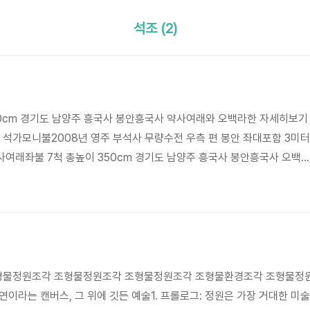
석조 (2)
50cm 경기도 남양주 흥국사 봉안흥국사 약사여래와 오백라한 자세히보기
석가모니불2008년 영주 부석사 무량수전 우측 편 봉안 좌대포함 3미터
여래좌불 7척 총높이 350cm 경기도 남양주 흥국사 봉안흥국사 오백
보살대구 팔공산 용주암 봉안대구 팔공산 용주암 봉안용수관음 높이 50
용주암 봉안석조 관세음보살 김천에 봉안석조 지장보살 반가상 대구 팔공
과 반가사유상 토대로 석조 지장보살을 만들었다.제작시기 1993년🗿
 전통의 재해석과 독창적 융합이 작품은 단순히 기존의 불상을 모방한 것이
형물정원조각 조형물정원조각 조형물정원조각 조형물환경조각 조형물정
n 자연이라는 캔버스, 그 위에 깃든 예술1. 프롤로그: 정원은 가장 거대한 미술