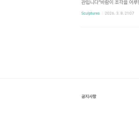
관입니다"바람이 조각을 어루만
을 놓는 행위를 넘어섭니다. 
Sculptures
2026. 3. 8. 21:07
니다.우리가 소개하는 조각은
받아내며, 끝내 침묵으로 자연과
원을 사유(思惟)가 깃든 야외
공지사항