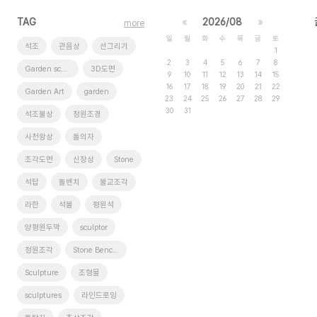
TAG
«
2026/08
»
more
일
월
화
수
목
금
토
석조
관음상
선그리기
1
2
3
4
5
6
7
8
Garden sculptures
3D도면
9
10
11
12
13
14
15
16
17
18
19
20
21
22
Garden Art
garden
23
24
25
26
27
28
29
30
31
석조불상
정원조경
사천왕상
돌의자
조각도면
신장상
Stone
석탑
돌벤치
불교조각
라한
석불
평원석
양평원두막
sculptor
정원조각
Stone Benches
Sculpture
조형물
sculptures
라인드로잉