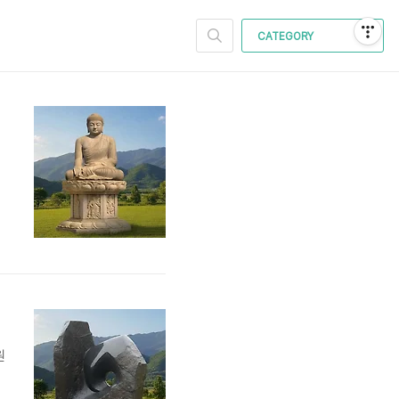
CATEGORY
라
c
산
원