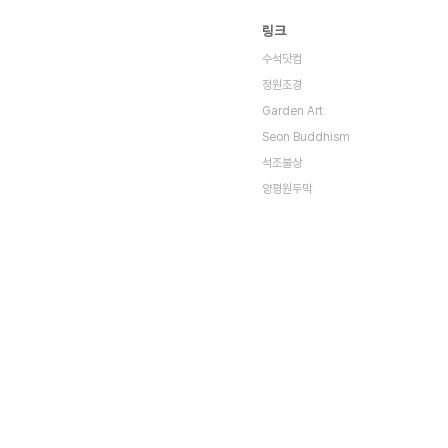
링크
수석닷컴
정원조경
Garden Art
Seon Buddhism
석조불상
양평원두막