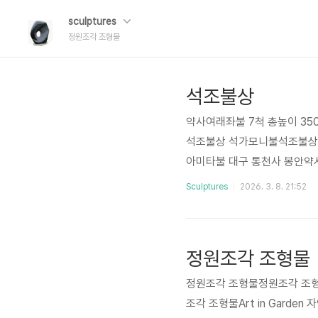
sculptures
정원조각 조형물
석조불상
약사여래좌불 7척 총높이 3
석조불상 석가모니불석조불상 
아미타불 대구 통천사 봉안약사
한 자세히보기보살상석조 관음
Sculptures
2026. 3. 8. 21:52
m 석종은 사암으로 팔공산 
봉안 선운사 도솔암 지장보살상
[평론] 고뇌를 넘어선 자비:
정원조각 조형물
아니라, '구원(지장보살..
정원조각 조형물정원조각 조
조각 조형물Art in Garde