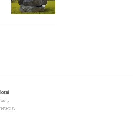
로
정
.
Total
Today
Yesterday