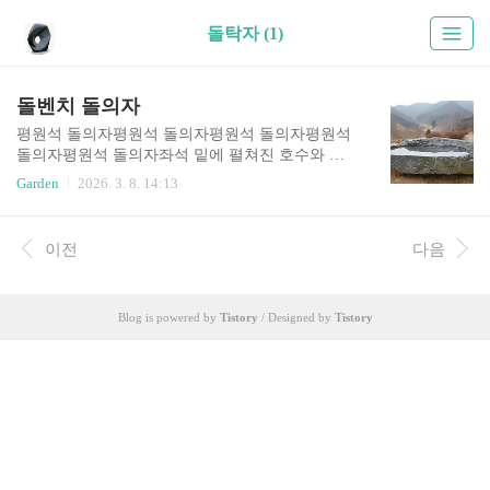
돌탁자 (1)
돌벤치 돌의자
평원석 돌의자평원석 돌의자평원석 돌의자평원석
돌의자평원석 돌의자좌석 밑에 펼쳐진 호수와 들
판: 단양석 평원석 의자이 작품은 "앉아서 쉬는 의
Garden
2026. 3. 8. 14:13
자이자, 바라보며 즐기는 산수경석"입니다. 거친
자연석의 껍질을 그대로 살리면서 윗면을 고요한
평원 또는 호수처럼 연출한 점이 압권입니다.1. 평
이전
다음
원의 미학: 여백과 쉼수석 용어로 '평원석'은 드넓
은 들판이나 지평선을 연상시키는 돌을 말합니다.
작가님은 의자의 좌면(앉는 부분)을 단순한 평면이
Blog is powered by
Tistory
/ Designed by
Tistory
아니라, 물이 고일 수 있는 미세한 깊이감을 주어
가공했습니다.시각적 효과: 물이 차 있을 때는 산정
호수(山井湖水)를 품은 것 같고, 물이 없으면 광활
한 대지를 연상케 합니다.기능적 해석: 의자로서의
평평함을 유지하면서도, 자연스러운 굴곡을 남겨
딱딱한 돌의 느낌을 시각적으로 부..