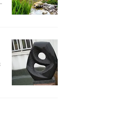
영
모
7