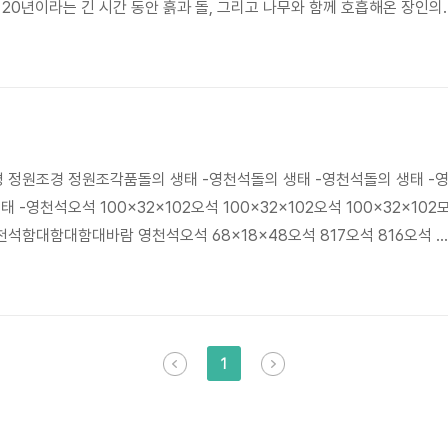
 20년이라는 긴 시간 동안 흙과 돌, 그리고 나무와 함께 호흡해온 장인의
아트가 스스로를 정의하는 ‘공간 예술가’이자 ‘생태 파수꾼’이라는 표현은
 정원은 단순히 보여주기 위한 화려한 장식이 아니다. 건축물의 선과 지
니는 사람의 온기까지 고려한 하나의 거대한 수묵화와 같다. 인위적인 화려
 ‘여백의 미’를 채워 넣는 작업, 그것이 가든 아트가 추구하는..
 정원조경 정원조각품돌의 생태 -영천석돌의 생태 -영천석돌의 생태 -
-영천석오석 100x32x102오석 100x32x102오석 100x32x102
석함대함대함대바람 영천석오석 68x18x48오석 817오석 816오석 3
상 영천석오석 819오석 68x24x90오석 67x22x90오석 110x44x86오
x38오석 115x36x116오석 115x36x116오석 115x36x116부자 영천석
- 산격리 영천석오석 70애우 73x60x60수반 157오석 68x15x45#정
culptor #정..
1