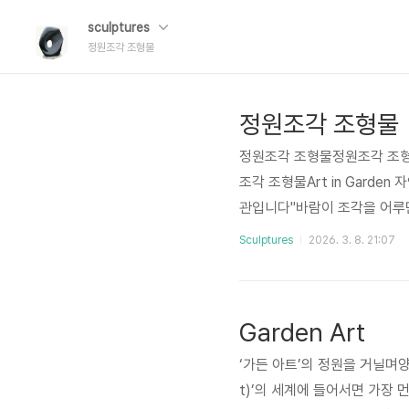
sculptures
정원조각 조형물
정원조각 조형물
정원조각 조형물정원조각 조
조각 조형물Art in Garde
관입니다"바람이 조각을 어루만
을 놓는 행위를 넘어섭니다. 
Sculptures
2026. 3. 8. 21:07
니다.우리가 소개하는 조각은
받아내며, 끝내 침묵으로 자연과
원을 사유(思惟)가 깃든 야외
Garden Art
‘가든 아트’의 정원을 거닐며양평
t)’의 세계에 들어서면 가장 