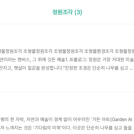
정원조각 (3)
형물정원조각 조형물정원조각 조형물정원조각 조형물환경조각 조형물정
n 자연이라는 캔버스, 그 위에 깃든 예술1. 프롤로그: 정원은 가장 거대한 미술
지고, 햇살이 질감을 완성합니다."진정한 조경은 단순히 나무를 심고 돌
그것은 대지라는 캔버스 위에 공간을 기획하고 미학을 채우는 종합 예술입
 장식품이 아닙니다. 흘러가는 구름을 붙잡아두고, 계절의 변화를 온몸으
 대화하는 "하나의 독립된 예술 작품(Masterpiece)" 입니다. 당신의 
 갤러리로 변모시킬 예술적 오브제를 제안합니다.2. 작품 세계① 물성의 .
의 한 자락, 자연과 예술이 경계 없이 어우러진 ‘가든 아트(Garden Ar
먼저 느껴지는 것은 ‘기다림의 미학’이다. 이곳은 단순히 나무를 심고 돌을