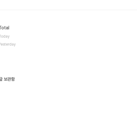
Total
Today
Yesterday
글 보관함