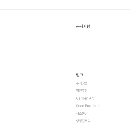
공지사항
링크
수석닷컴
정원조경
Garden Art
Seon Buddhism
석조불상
양평원두막