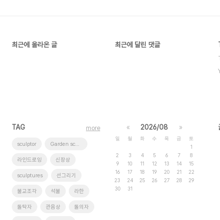
최근에 올라온 글
최근에 달린 댓글
TAG
«
2026/08
»
more
일
월
화
수
목
금
토
sculptor
Garden sculptures
1
2
3
4
5
6
7
8
라인드로잉
신장상
9
10
11
12
13
14
15
16
17
18
19
20
21
22
sculptures
선그리기
23
24
25
26
27
28
29
30
31
불교조각
석불
라한
돌탁자
관음상
돌의자