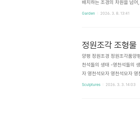
배치하는 조경의 차원을 넘어,
땀방울이 서린 공간이다.가든 
Garden
2026. 3. 8. 13:41
무척이나 인상적이다. 그들에게
형의 굴곡, 그리고 그곳을 거
함을 덜어내고 그 자리에 절제된
정원조각 조형물
양평 정원조경 정원조각품양평
천석돌의 생태 -영천석돌의 생태 
자 영천석모자 영천석모자 영천
x15x51오석 58x16x70두
Sculptures
2026. 3. 3. 14:03
석 110x44x86오석 55x18
오석 815영천석 - 비상2오석 
원조각 #조형물 #sculpture #s