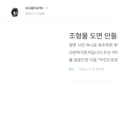
sculptures
정원조각 조형물
조형물 도면 만들
정면 사진 하나로 좌우측면 후
다반탁가존자입니다.우선 이미지
를 업로드한 다음 "라인드로잉
로 라인드로잉 스타일로 생성
Etc.
2026. 3. 8. 15:04
에 바라보는 시각으로 라인드
약 평면도를 생성하지 않거나
면 사진을 찍어서 업로드 하신
면 사이의 45도가 되는 정..