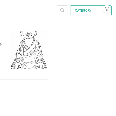
CATEGORY
주
으
만
시