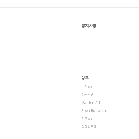
공지사항
링크
수석닷컴
정원조경
Garden Art
Seon Buddhism
석조불상
양평원두막