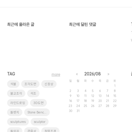
최근에 올라온 글
최근에 달린 댓글
TAG
«
2026/08
»
more
일
월
화
수
목
금
토
석불
조각도면
신장상
1
2
3
4
5
6
7
8
불교조각
석조
9
10
11
12
13
14
15
16
17
18
19
20
21
22
라인드로잉
3D도면
23
24
25
26
27
28
29
30
31
돌벤치
Stone Benches
sculptures
sculptor
돌의자
관음상
정원조경