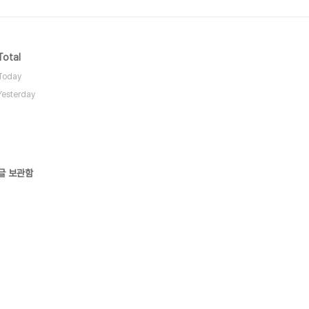
Total
Today
Yesterday
글 보관함