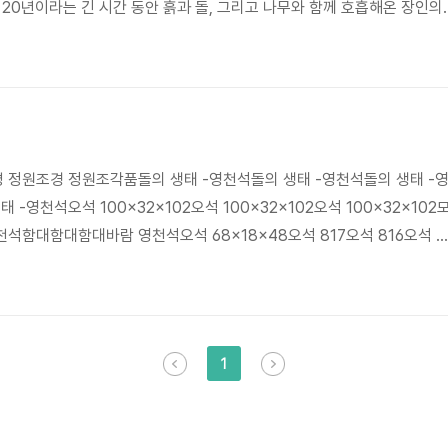
 20년이라는 긴 시간 동안 흙과 돌, 그리고 나무와 함께 호흡해온 장인의
아트가 스스로를 정의하는 ‘공간 예술가’이자 ‘생태 파수꾼’이라는 표현은
 정원은 단순히 보여주기 위한 화려한 장식이 아니다. 건축물의 선과 지
니는 사람의 온기까지 고려한 하나의 거대한 수묵화와 같다. 인위적인 화려
 ‘여백의 미’를 채워 넣는 작업, 그것이 가든 아트가 추구하는..
 정원조경 정원조각품돌의 생태 -영천석돌의 생태 -영천석돌의 생태 -
-영천석오석 100x32x102오석 100x32x102오석 100x32x102
석함대함대함대바람 영천석오석 68x18x48오석 817오석 816오석 3
상 영천석오석 819오석 68x24x90오석 67x22x90오석 110x44x86오
x38오석 115x36x116오석 115x36x116오석 115x36x116부자 영천석
- 산격리 영천석오석 70애우 73x60x60수반 157오석 68x15x45#정
culptor #정..
1