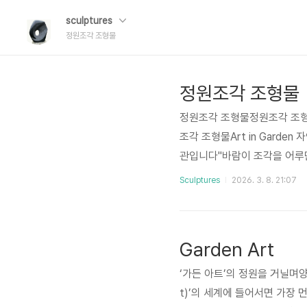
sculptures
정원조각 조형물
정원조각 조형물
정원조각 조형물정원조각 조
조각 조형물Art in Garde
관입니다"바람이 조각을 어루만
을 놓는 행위를 넘어섭니다. 
Sculptures
2026. 3. 8. 21:07
니다.우리가 소개하는 조각은
받아내며, 끝내 침묵으로 자연과
원을 사유(思惟)가 깃든 야외
Garden Art
‘가든 아트’의 정원을 거닐며양평
t)’의 세계에 들어서면 가장 