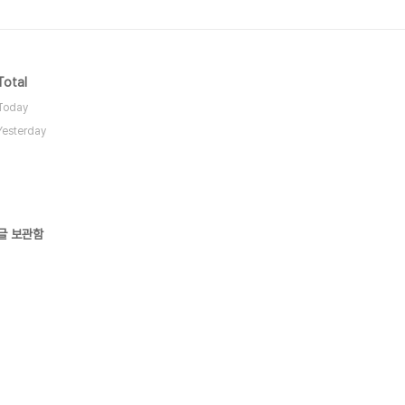
Total
Today
Yesterday
글 보관함