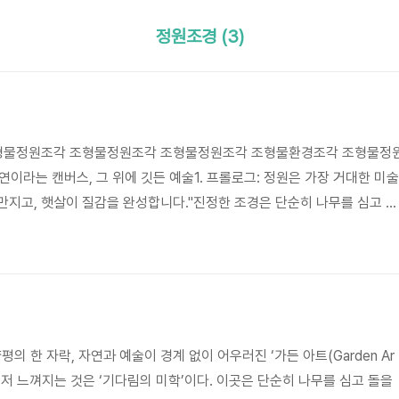
정원조경 (3)
형물정원조각 조형물정원조각 조형물정원조각 조형물환경조각 조형물정
n 자연이라는 캔버스, 그 위에 깃든 예술1. 프롤로그: 정원은 가장 거대한 미술
지고, 햇살이 질감을 완성합니다."진정한 조경은 단순히 나무를 심고 돌
그것은 대지라는 캔버스 위에 공간을 기획하고 미학을 채우는 종합 예술입
 장식품이 아닙니다. 흘러가는 구름을 붙잡아두고, 계절의 변화를 온몸으
 대화하는 "하나의 독립된 예술 작품(Masterpiece)" 입니다. 당신의 
 갤러리로 변모시킬 예술적 오브제를 제안합니다.2. 작품 세계① 물성의 .
의 한 자락, 자연과 예술이 경계 없이 어우러진 ‘가든 아트(Garden Ar
먼저 느껴지는 것은 ‘기다림의 미학’이다. 이곳은 단순히 나무를 심고 돌을