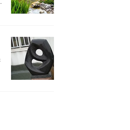
영
모
7