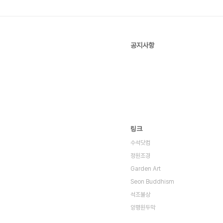
공지사항
링크
수석닷컴
정원조경
Garden Art
Seon Buddhism
석조불상
양평원두막