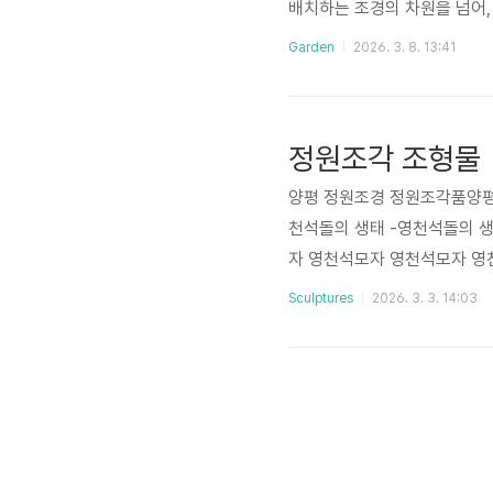
배치하는 조경의 차원을 넘어,
땀방울이 서린 공간이다.가든 
Garden
2026. 3. 8. 13:41
무척이나 인상적이다. 그들에게
형의 굴곡, 그리고 그곳을 거
함을 덜어내고 그 자리에 절제된
정원조각 조형물
양평 정원조경 정원조각품양평
천석돌의 생태 -영천석돌의 생태 
자 영천석모자 영천석모자 영천
x15x51오석 58x16x70두
Sculptures
2026. 3. 3. 14:03
석 110x44x86오석 55x18
오석 815영천석 - 비상2오석 
원조각 #조형물 #sculpture #s