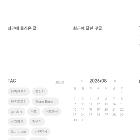
최근에 올라온 글
최근에 달린 댓글
TAG
«
2026/08
»
more
일
월
화
수
목
금
토
양평원두막
돌의자
1
2
3
4
5
6
7
8
라인드로잉
Stone Benches
9
10
11
12
13
14
15
16
17
18
19
20
21
22
garden
석조
석조불상
23
24
25
26
27
28
29
30
31
선그리기
평원석
Sculpture
사천왕상