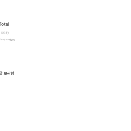
Total
Today
Yesterday
글 보관함