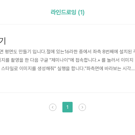
라인드로잉 (1)
기
면 평면도 만들기 입니다.절에 있는16라한 중에서 좌측 8번째에 설치된 
를 촬영을 한 다음 구글 "제미나이"에 접속합니다.+ 를 눌러서 이미지
 스타일로 이미지를 생성해줘" 실행을 합니다."좌측면에 바라보는 시각
해줘""우측면에 바라보는 시각으로 라인드로잉 스타일로 생성해줘""뒷면
로잉 스타일로 생성해줘""윗면에 바라보는 시각으로 평면도를 생성해줘"
 조감도나 엉뚱한 도면을 그려낸다면,아무 사람이나 모형을 가지고 있으
다음 학습을 시키신후"선그리기"를 실행을 해보세요.90도와 정면과 우측
1