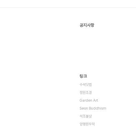
공지사항
링크
수석닷컴
정원조경
Garden Art
Seon Buddhism
석조불상
양평원두막