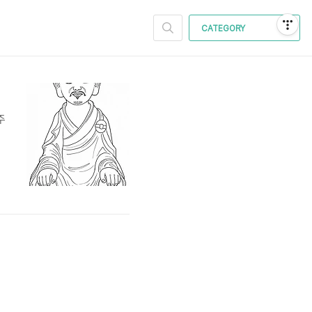
CATEGORY
주
으
만
시