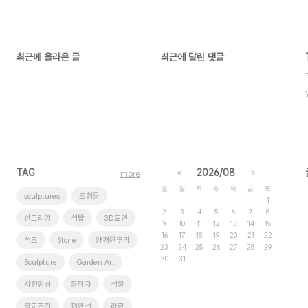
최근에 올라온 글
최근에 달린 댓글
TAG
«
2026/08
»
more
일
월
화
수
목
금
토
sculptures
조형물
1
2
3
4
5
6
7
8
선그리기
석탑
3D도면
9
10
11
12
13
14
15
16
17
18
19
20
21
22
석조
Stone
양평원두막
23
24
25
26
27
28
29
30
31
Sculpture
Garden Art
사천왕상
돌탁자
석불
불교조각
평원석
라한