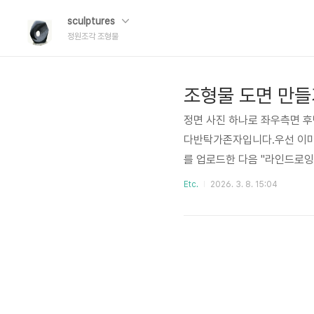
sculptures
정원조각 조형물
조형물 도면 만들
정면 사진 하나로 좌우측면 후
다반탁가존자입니다.우선 이미지
를 업로드한 다음 "라인드로잉
로 라인드로잉 스타일로 생성
Etc.
2026. 3. 8. 15:04
에 바라보는 시각으로 라인드
약 평면도를 생성하지 않거나
면 사진을 찍어서 업로드 하신
면 사이의 45도가 되는 정..