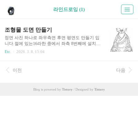
라인드로잉 (1)
조형물 도면 만들기
정면 사진 하나로 좌우측면 후면 평면도 만들기 입
니다.절에 있는16라한 중에서 좌측 8번째에 설치된
주다반탁가존자입니다.우선 이미지를 촬영을 한
Etc.
2026. 3. 8. 15:04
다음 구글 "제미나이"에 접속합니다.+ 를 눌러서
이미지를 업로드한 다음 "라인드로잉 스타일로 이
미지를 생성해줘" 실행을 합니다."좌측면에 바라보
이전
다음
는 시각으로 라인드로잉 스타일로 생성해줘""우측
면에 바라보는 시각으로 라인드로잉 스타일로 생
성해줘""뒷면에 바라보는 시각으로 라인드로잉 스
Blog is powered by
Tistory
/ Designed by
Tistory
타일로 생성해줘""윗면에 바라보는 시각으로 평면
도를 생성해줘"만약 평면도를 생성하지 않거나 조
감도나 엉뚱한 도면을 그려낸다면,아무 사람이나
모형을 가지고 있으시면 사진을 찍어서 업로드 하
신다음 학습을 시키신후"선그리기"를 실행을 해보
세요.90도와 정면과 우측면 사이의 45도가 되는
정..