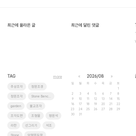
최근에 올라온 글
최근에 달린 댓글
TAG
«
2026/08
»
more
일
월
화
수
목
금
토
추상조각
정원조경
1
2
3
4
5
6
7
8
정원조각
Stone Benches
9
10
11
12
13
14
15
16
17
18
19
20
21
22
garden
불교조각
23
24
25
26
27
28
29
30
31
조각도면
조형물
평원석
라한
선그리기
석조
Stone
양평원두막