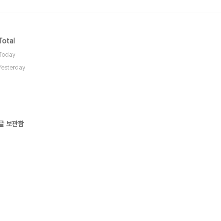
Total
Today
Yesterday
글 보관함