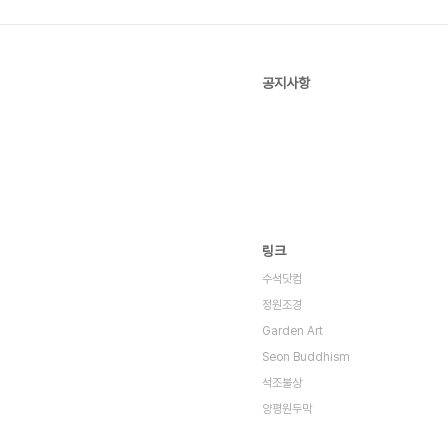
공지사항
링크
수석닷컴
정원조경
Garden Art
Seon Buddhism
석조불상
양평원두막