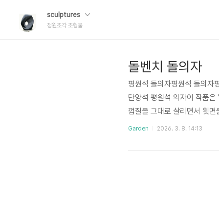
sculptures
정원조각 조형물
돌벤치 돌의자
평원석 돌의자평원석 돌의자평
단양석 평원석 의자이 작품은 
껍질을 그대로 살리면서 윗면을
백과 쉼수석 용어로 '평원석'
Garden
2026. 3. 8. 14:13
좌면(앉는 부분)을 단순한 평
효과: 물이 차 있을 때는 산
다.기능적 해석: 의자로서의 
적으로 부..