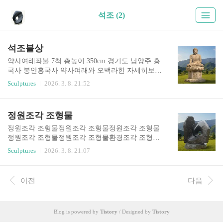
석조 (2)
석조불상
약사여래좌불 7척 총높이 350cm 경기도 남양주 흥
국사 봉안흥국사 약사여래와 오백라한 자세히보기
석조불상 석가모니불석조불상 석가모니불2008년
Sculptures
2026. 3. 8. 21:52
영주 부석사 무량수전 우측 편 봉안 좌대포함 3미
터아미타불 대구 통천사 봉안약사여래좌불 7척 총
높이 350cm 경기도 남양주 흥국사 봉안흥국사 오
정원조각 조형물
백라한 자세히보기보살상석조 관음보살대구 팔공
산 용주암 봉안대구 팔공산 용주암 봉안용수관음
정원조각 조형물정원조각 조형물정원조각 조형물
높이 50cm 석종은 사암으로 팔공산 용주암 봉안석
정원조각 조형물정원조각 조형물환경조각 조형물
조 관세음보살 김천에 봉안석조 지장보살 반가상
정원조각 조형물Art in Garden 자연이라는 캔버스,
Sculptures
2026. 3. 8. 21:07
대구 팔공산 봉안 선운사 도솔암 지장보살상과 반
그 위에 깃든 예술1. 프롤로그: 정원은 가장 거대한
가사유상 토대로 석조 지장보살을 만들었다.제작
미술관입니다"바람이 조각을 어루만지고, 햇살이
시기 1993년🗿 [평론] 고뇌를 넘어선 자비: 전통의
질감을 완성합니다."진정한 조경은 단순히 나무를
이전
다음
재해석과 독창적 융합이 작품은 단순히 기존의 불
심고 돌을 놓는 행위를 넘어섭니다. 그것은 대지라
상을 모방한 것이 아니라, '구원(지장보살..
는 캔버스 위에 공간을 기획하고 미학을 채우는 종
합 예술입니다.우리가 소개하는 조각은 장식품이
Blog is powered by
Tistory
/ Designed by
Tistory
아닙니다. 흘러가는 구름을 붙잡아두고, 계절의 변
화를 온몸으로 받아내며, 끝내 침묵으로 자연과 대