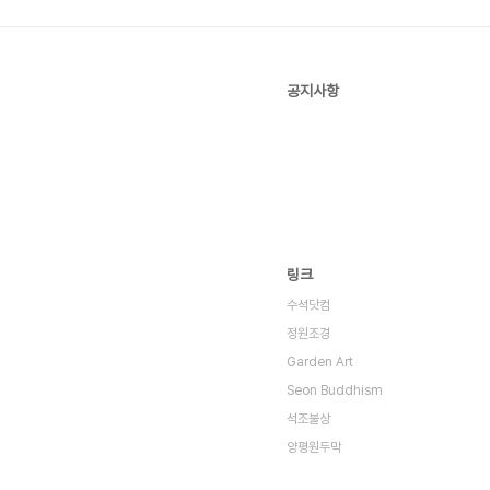
공지사항
링크
수석닷컴
정원조경
Garden Art
Seon Buddhism
석조불상
양평원두막