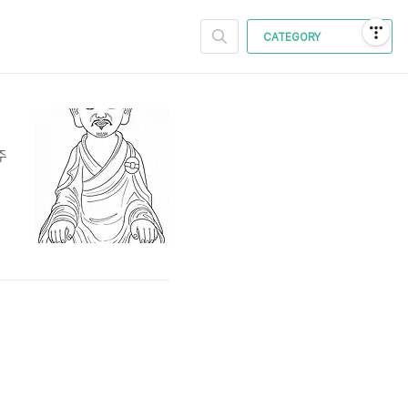
CATEGORY
주
으
만
시