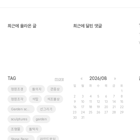
최근에 올라온 글
최근에 달린 댓글
TAG
«
2026/08
»
more
일
월
화
수
목
금
토
정원조경
돌의자
관음상
1
2
3
4
5
6
7
8
정원조각
석탑
석조불상
9
10
11
12
13
14
15
16
17
18
19
20
21
22
Garden sculptures
선그리기
23
24
25
26
27
28
29
30
31
sculptures
garden
조형물
돌탁자
Stone Benches
라인드로잉