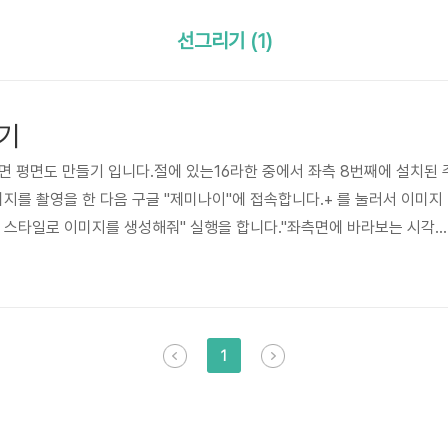
선그리기 (1)
기
면 평면도 만들기 입니다.절에 있는16라한 중에서 좌측 8번째에 설치된 
를 촬영을 한 다음 구글 "제미나이"에 접속합니다.+ 를 눌러서 이미지
 스타일로 이미지를 생성해줘" 실행을 합니다."좌측면에 바라보는 시각
해줘""우측면에 바라보는 시각으로 라인드로잉 스타일로 생성해줘""뒷면
로잉 스타일로 생성해줘""윗면에 바라보는 시각으로 평면도를 생성해줘"
 조감도나 엉뚱한 도면을 그려낸다면,아무 사람이나 모형을 가지고 있으
다음 학습을 시키신후"선그리기"를 실행을 해보세요.90도와 정면과 우측
1