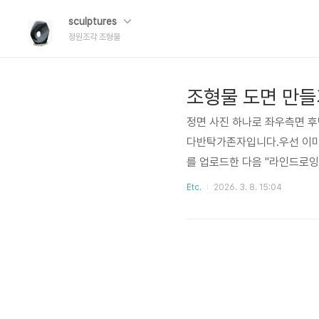
sculptures
정원조각 조형물
조형물 도면 만들
정면 사진 하나로 좌우측면 후
다반탁가존자입니다.우선 이미지
를 업로드한 다음 "라인드로잉
로 라인드로잉 스타일로 생성
Etc.
2026. 3. 8. 15:04
에 바라보는 시각으로 라인드
약 평면도를 생성하지 않거나
면 사진을 찍어서 업로드 하신
면 사이의 45도가 되는 정..