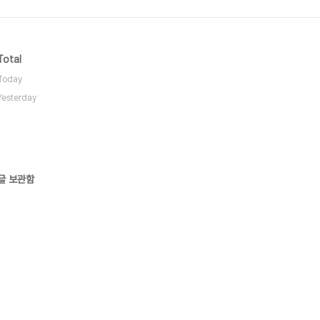
Total
Today
Yesterday
글 보관함