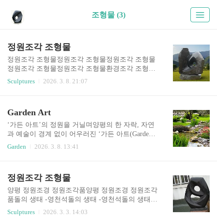
조형물 (3)
정원조각 조형물
정원조각 조형물정원조각 조형물정원조각 조형물
정원조각 조형물정원조각 조형물환경조각 조형물
정원조각 조형물Art in Garden 자연이라는 캔버스,
Sculptures
2026. 3. 8. 21:07
그 위에 깃든 예술1. 프롤로그: 정원은 가장 거대한
미술관입니다"바람이 조각을 어루만지고, 햇살이
질감을 완성합니다."진정한 조경은 단순히 나무를
Garden Art
심고 돌을 놓는 행위를 넘어섭니다. 그것은 대지라
는 캔버스 위에 공간을 기획하고 미학을 채우는 종
‘가든 아트’의 정원을 거닐며양평의 한 자락, 자연
합 예술입니다.우리가 소개하는 조각은 장식품이
과 예술이 경계 없이 어우러진 ‘가든 아트(Garden
아닙니다. 흘러가는 구름을 붙잡아두고, 계절의 변
Art)’의 세계에 들어서면 가장 먼저 느껴지는 것은
Garden
2026. 3. 8. 13:41
화를 온몸으로 받아내며, 끝내 침묵으로 자연과 대
‘기다림의 미학’이다. 이곳은 단순히 나무를 심고
화하는 "하나의 독립된 예술 작품(Masterpiece)" 입
돌을 배치하는 조경의 차원을 넘어, 20년이라는 긴
니다. 당신의 정원을 사유(思惟)가 깃든 야외 갤러
시간 동안 흙과 돌, 그리고 나무와 함께 호흡해온
정원조각 조형물
리로 변모시킬 예술적 오브제를 제안합니다.2. 작
장인의 땀방울이 서린 공간이다.가든 아트가 스스
품 세계① 물성의 ..
로를 정의하는 ‘공간 예술가’이자 ‘생태 파수꾼’이
양평 정원조경 정원조각품양평 정원조경 정원조각
라는 표현은 무척이나 인상적이다. 그들에게 정원
품돌의 생태 -영천석돌의 생태 -영천석돌의 생태 -
은 단순히 보여주기 위한 화려한 장식이 아니다. 건
영천석돌의 생태 -영천석돌의 생태 -영천석오석 10
Sculptures
2026. 3. 3. 14:03
축물의 선과 지형의 굴곡, 그리고 그곳을 거니는 사