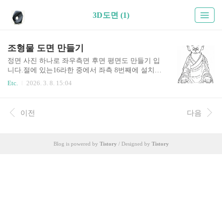
3D도면 (1)
조형물 도면 만들기
정면 사진 하나로 좌우측면 후면 평면도 만들기 입
니다.절에 있는16라한 중에서 좌측 8번째에 설치된
주다반탁가존자입니다.우선 이미지를 촬영을 한
Etc.
2026. 3. 8. 15:04
다음 구글 "제미나이"에 접속합니다.+ 를 눌러서
이미지를 업로드한 다음 "라인드로잉 스타일로 이
미지를 생성해줘" 실행을 합니다."좌측면에 바라보
이전
다음
는 시각으로 라인드로잉 스타일로 생성해줘""우측
면에 바라보는 시각으로 라인드로잉 스타일로 생
성해줘""뒷면에 바라보는 시각으로 라인드로잉 스
Blog is powered by
Tistory
/ Designed by
Tistory
타일로 생성해줘""윗면에 바라보는 시각으로 평면
도를 생성해줘"만약 평면도를 생성하지 않거나 조
감도나 엉뚱한 도면을 그려낸다면,아무 사람이나
모형을 가지고 있으시면 사진을 찍어서 업로드 하
신다음 학습을 시키신후"선그리기"를 실행을 해보
세요.90도와 정면과 우측면 사이의 45도가 되는
정..