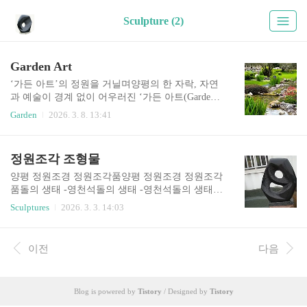
Sculpture (2)
Garden Art
‘가든 아트’의 정원을 거닐며양평의 한 자락, 자연
과 예술이 경계 없이 어우러진 ‘가든 아트(Garden
Art)’의 세계에 들어서면 가장 먼저 느껴지는 것은
Garden
2026. 3. 8. 13:41
‘기다림의 미학’이다. 이곳은 단순히 나무를 심고
돌을 배치하는 조경의 차원을 넘어, 20년이라는 긴
시간 동안 흙과 돌, 그리고 나무와 함께 호흡해온
정원조각 조형물
장인의 땀방울이 서린 공간이다.가든 아트가 스스
로를 정의하는 ‘공간 예술가’이자 ‘생태 파수꾼’이
양평 정원조경 정원조각품양평 정원조경 정원조각
라는 표현은 무척이나 인상적이다. 그들에게 정원
품돌의 생태 -영천석돌의 생태 -영천석돌의 생태 -
은 단순히 보여주기 위한 화려한 장식이 아니다. 건
영천석돌의 생태 -영천석돌의 생태 -영천석오석 10
Sculptures
2026. 3. 3. 14:03
축물의 선과 지형의 굴곡, 그리고 그곳을 거니는 사
0x32x102오석 100x32x102오석 100x32x102모자 영
람의 온기까지 고려한 하나의 거대한 수묵화와 같
천석모자 영천석모자 영천석함대함대함대바람 영
다. 인위적인 화려함을 덜어내고 그 자리에 절제된
천석오석 68x18x48오석 817오석 816오석 37x15x51
이전
다음
‘여백의 미’를 채워 넣는 작업, 그것이 가든 아트가
오석 58x16x70두상 영천석오석 819오석 68x24x90
추구하는..
오석 67x22x90오석 110x44x86오석 110x44x86오석
55x18x38오석 115x36x116오석 115x36x116오석 115
Blog is powered by
Tistory
/ Designed by
Tistory
x36x116부자 영천석오석 815영천석 - 비상2오석 -
산격리 영천석오석 70애우 73x60x60수반 157오석