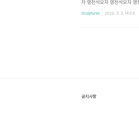
자 영천석모자 영천석모자 영천
x15x51오석 58x16x70두
Sculptures
2026. 3. 3. 14:03
석 110x44x86오석 55x18
오석 815영천석 - 비상2오석 
원조각 #조형물 #sculpture #s
공지사항