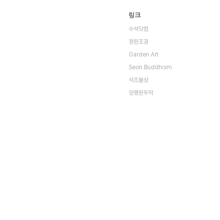
링크
수석닷컴
정원조경
Garden Art
Seon Buddhism
석조불상
양평원두막