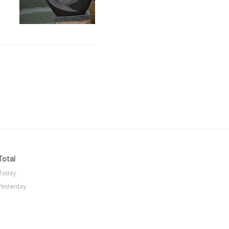
7
Total
Today
Yesterday