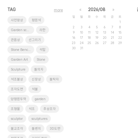
TAG
«
2026/08
»
more
일
월
화
수
목
금
토
사천왕상
평원석
1
2
3
4
5
6
7
8
Garden sculptures
라한
9
10
11
12
13
14
15
16
17
18
19
20
21
22
관음상
선그리기
23
24
25
26
27
28
29
30
31
Stone Benches
석탑
Garden Art
Stone
Sculpture
돌의자
석조불상
신장상
돌탁자
조각도면
석불
양평원두막
garden
조형물
석조
추상조각
sculptor
sculptures
불교조각
돌벤치
3D도면