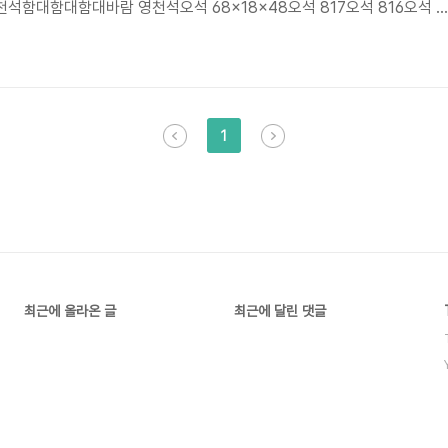
석함대함대함대바람 영천석오석 68x18x48오석 817오석 816오석 3
상 영천석오석 819오석 68x24x90오석 67x22x90오석 110x44x86오
x38오석 115x36x116오석 115x36x116오석 115x36x116부자 영천석
- 산격리 영천석오석 70애우 73x60x60수반 157오석 68x15x45#정
culptor #정..
1
최근에 올라온 글
최근에 달린 댓글