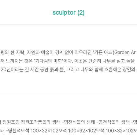
sculptor (2)
의 한 자락, 자연과 예술이 경계 없이 어우러진 ‘가든 아트(Garden Ar
먼저 느껴지는 것은 ‘기다림의 미학’이다. 이곳은 단순히 나무를 심고 돌을
 20년이라는 긴 시간 동안 흙과 돌, 그리고 나무와 함께 호흡해온 장인의
아트가 스스로를 정의하는 ‘공간 예술가’이자 ‘생태 파수꾼’이라는 표현은
 정원은 단순히 보여주기 위한 화려한 장식이 아니다. 건축물의 선과 지
니는 사람의 온기까지 고려한 하나의 거대한 수묵화와 같다. 인위적인 화려
 ‘여백의 미’를 채워 넣는 작업, 그것이 가든 아트가 추구하는..
 정원조경 정원조각품돌의 생태 -영천석돌의 생태 -영천석돌의 생태 -
-영천석오석 100x32x102오석 100x32x102오석 100x32x102