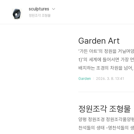
sculptures
정원조각 조형물
Garden Art
‘가든 아트’의 정원을 거닐며양평
t)’의 세계에 들어서면 가장 
배치하는 조경의 차원을 넘어,
땀방울이 서린 공간이다.가든 
Garden
2026. 3. 8. 13:41
무척이나 인상적이다. 그들에게
형의 굴곡, 그리고 그곳을 거
함을 덜어내고 그 자리에 절제된
정원조각 조형물
양평 정원조경 정원조각품양평
천석돌의 생태 -영천석돌의 생태 